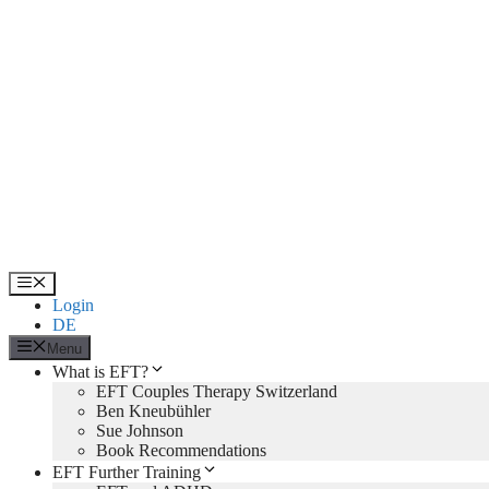
Skip
to
content
Menu
Login
DE
Menu
What is EFT?
EFT Couples Therapy Switzerland
Ben Kneubühler
Sue Johnson
Book Recommendations
EFT Further Training