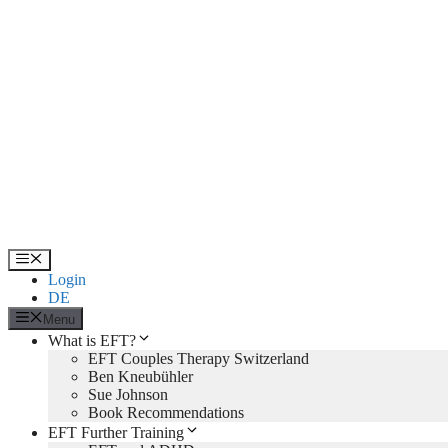
Skip
to
content
Menu
Login
DE
Menu
What is EFT?
EFT Couples Therapy Switzerland
Ben Kneubühler
Sue Johnson
Book Recommendations
EFT Further Training