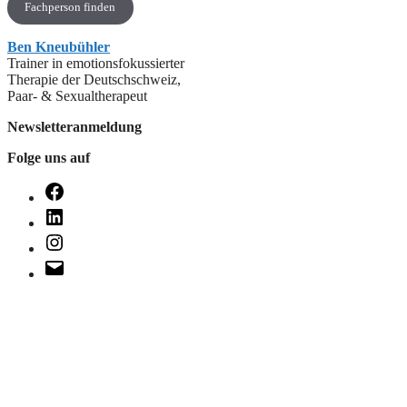
Fachperson finden
Ben Kneubühler
Trainer in emotionsfokussierter
Therapie der Deutschschweiz,
Paar- & Sexualtherapeut
Newsletteranmeldung
Folge uns auf
Facebook
LinkedIn
Instagram
E-
Mail