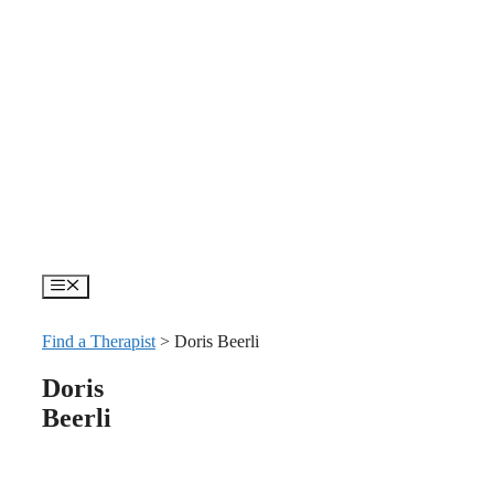
Skip
to
content
Menu
Find a Therapist
>
Doris Beerli
Doris
Beerli