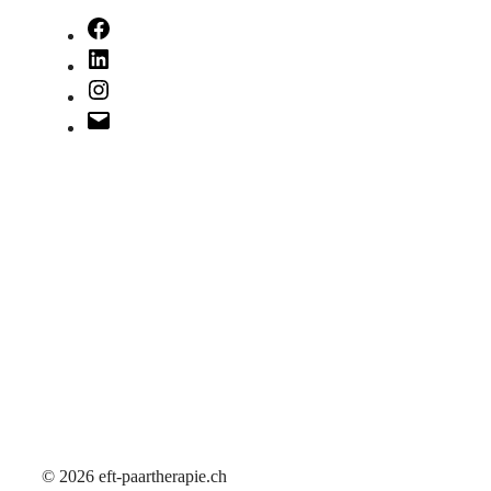
Facebook
LinkedIn
Instagram
E-
Mail
© 2026 eft-paartherapie.ch