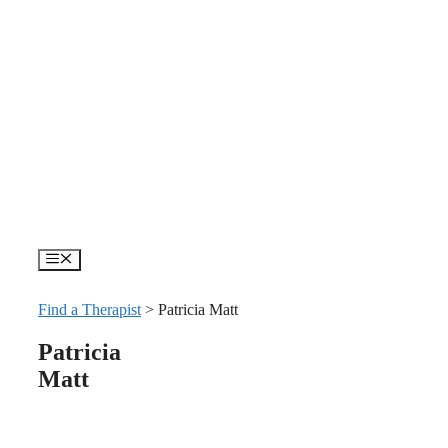
Skip
to
content
Menu
Find a Therapist
>
Patricia Matt
Patricia
Matt