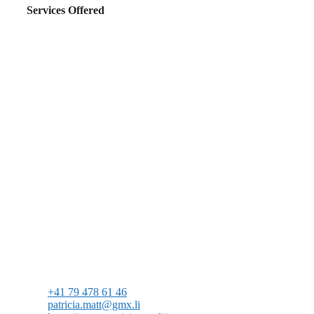
Services Offered
+41 79 478 61 46
patricia.matt@gmx.li