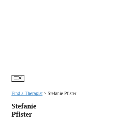
Skip
to
content
Menu
Find a Therapist
>
Stefanie Pfister
Stefanie
Pfister