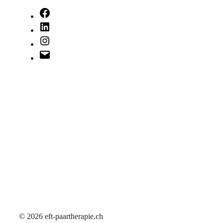
Facebook
LinkedIn
Instagram
E-
Mail
© 2026 eft-paartherapie.ch