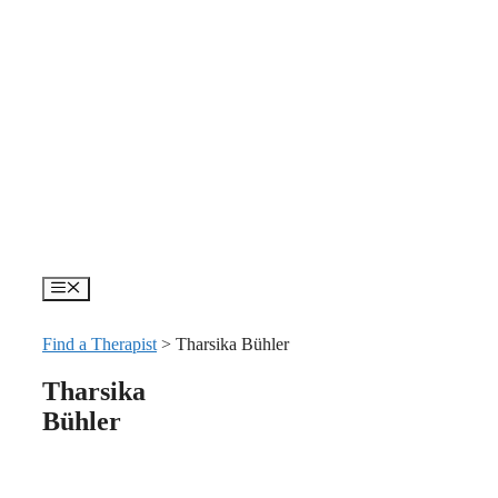
Skip
to
content
Menu
Find a Therapist
>
Tharsika Bühler
Tharsika
Bühler