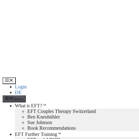
Skip
to
content
Menu
Login
DE
Menu
What is EFT?
EFT Couples Therapy Switzerland
Ben Kneubühler
Sue Johnson
Book Recommendations
EFT Further Training