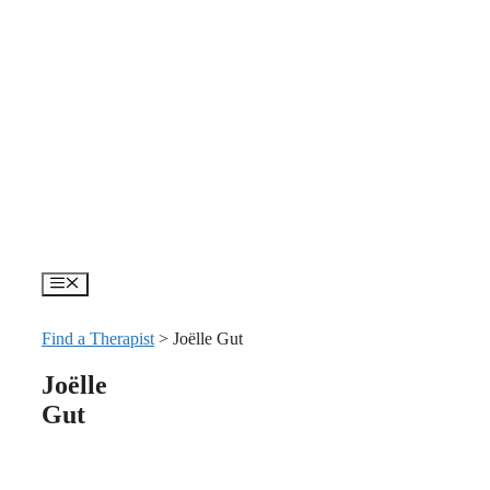
Skip
to
content
Menu
Find a Therapist
>
Joëlle Gut
Joëlle
Gut