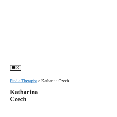
Skip
to
content
Menu
Find a Therapist
>
Katharina Czech
Katharina
Czech